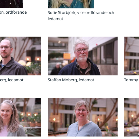
son, ordförande
Sofie Storbjörk, vice ordförande och
ledamot
erg, ledamot
Staffan Moberg, ledamot
Tommy D