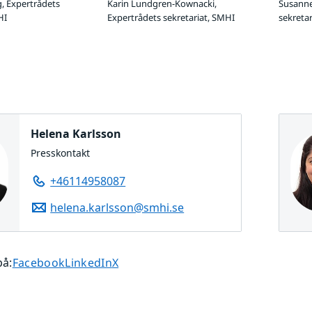
, Expertrådets
Karin Lundgren-Kownacki,
Susanne
HI
Expertrådets sekretariat, SMHI
sekreta
Helena Karlsson
Presskontakt
+46114958087
helena.karlsson@smhi.se
Dela sidan på
Dela sidan på
Dela sidan på
på
:
Facebook
LinkedIn
X