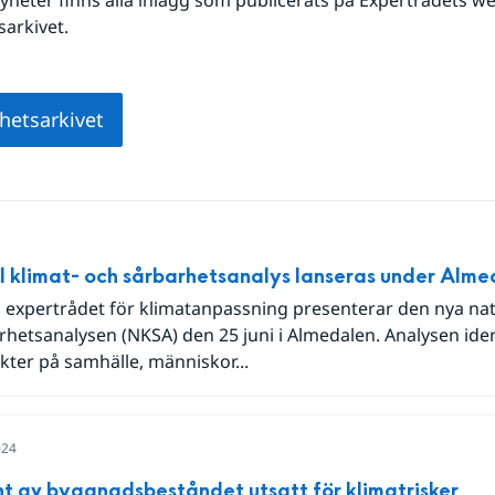
sarkivet.
yhetsarkivet
l klimat- och sårbarhetsanalys lanseras under Alm
a expertrådet för klimatanpassning presenterar den nya nati
rhetsanalysen (NKSA) den 25 juni i Almedalen. Analysen iden
kter på samhälle, människor...
024
nt av byggnadsbeståndet utsatt för klimatrisker