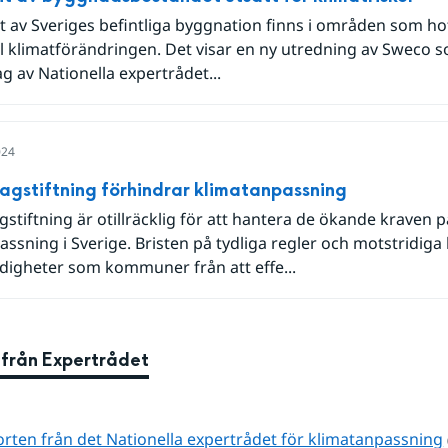
t av Sveriges befintliga byggnation finns i områden som hot
ill klimatförändringen. Det visar en ny utredning av Sweco
g av Nationella expertrådet...
024
i lagstiftning förhindrar klimatanpassning
stiftning är otillräcklig för att hantera de ökande kraven p
ssning i Sverige. Bristen på tydliga regler och motstridiga
digheter som kommuner från att effe...
 från Expertrådet
orten från det Nationella expertrådet för klimatanpassning