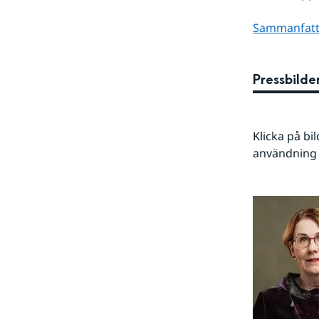
Sammanfattn
Pressbilde
Klicka på bi
användning a