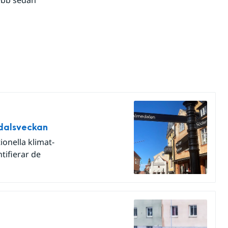
edalsveckan
onella klimat-
tifierar de