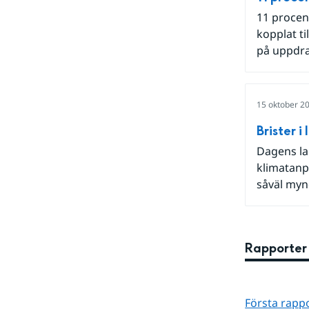
11 procen
kopplat t
på uppdra
15 oktober 2
Brister 
Dagens lag
klimatanpa
såväl myn
Rapporter
Första rapp