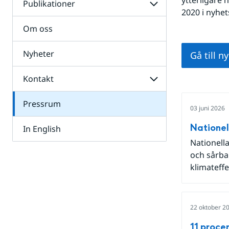
Publikationer
Visa undersidor
2020 i nyhet
Om oss
Nyheter
Gå till n
Kontakt
Visa undersidor
Pressrum
03 juni 2026
Nationel
In English
Nationell
och sårba
klimateffe
22 oktober 2
11 proce