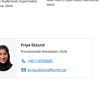
 Skyllerstedt, Expertrådets
SMHI
riat, SMHI
Priya Eklund
Presskontakt Almedalen 2026
+46114958685
priya.eklund@smhi.se