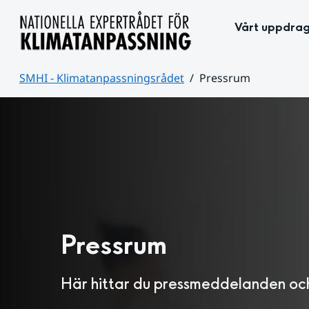
Hoppa till sidans innehåll
Vårt uppdra
SMHI - Klimatanpassningsrådet
Pressrum
Huvudinnehåll
Pressrum
Här hittar du pressmeddelanden och