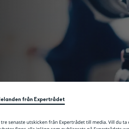
elanden från Expertrådet
tre senaste utskicken från Expertrådet till media. Vill du ta d
nyheter finns alla inlägg som publicerats på Expertrådets w