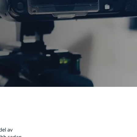
el av 
ebb sedan 