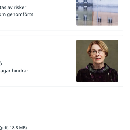
as av risker
 som genomförts
å
 lagar hindrar
pdf, 18.8 MB.
 (pdf, 18.8 MB)