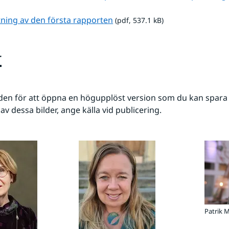
pdf, 537.1 kB.
ing av den första rapporten
 (pdf, 537.1 kB)
r
lden för att öppna en högupplöst version som du kan spara n
v dessa bilder, ange källa vid publicering.
Patrik 