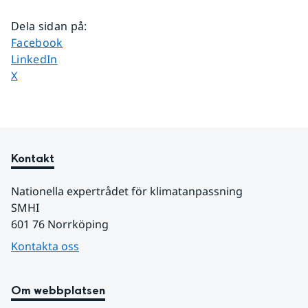
Dela sidan på
:
Dela sidan på
Facebook
Dela sidan på
LinkedIn
Dela sidan på
X
Kontakt
Nationella expertrådet för klimatanpassning
SMHI 
601 76 Norrköping
Kontakta oss
Om webbplatsen