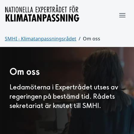
Hoppa till sidans innehåll
Meny
SMHI - Klimatanpassningsrådet
Om oss
Huvudinnehåll
Om oss
Ledamöterna i Expertrådet utses av 
regeringen på bestämd tid. Rådets 
sekretariat är knutet till SMHI.