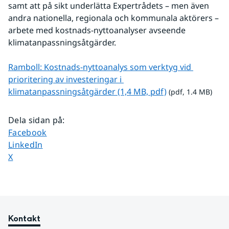
samt att på sikt underlätta Expertrådets – men även 
andra nationella, regionala och kommunala aktörers – 
arbete med kostnads-nyttoanalyser avseende 
klimatanpassningsåtgärder.
Ramboll: Kostnads-nyttoanalys som verktyg vid 
prioritering av investeringar i 
pdf, 1.4 MB.
klimatanpassningsåtgärder (1,4 MB, pdf)
 (pdf, 1.4 MB)
Dela sidan på
:
Dela sidan på
Facebook
Dela sidan på
LinkedIn
Dela sidan på
X
Kontakt