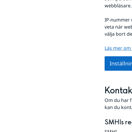
webbläsare.
IP-nummer o
veta när we
välja bort d
Läs mer om 
Inställni
Kontak
Om du har f
kan du kont
SMHIs re
SMHI