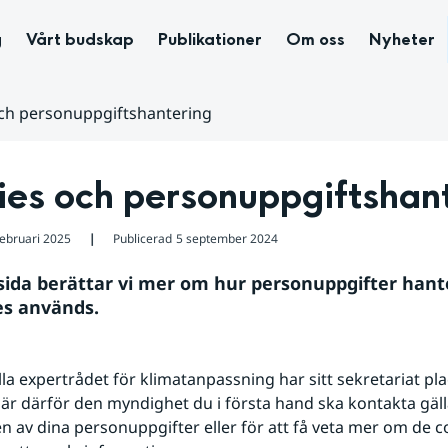
g
Vårt budskap
Publikationer
Om oss
Nyheter
ch personuppgiftshantering
es och personuppgiftshan
februari 2025
Publicerad
5 september 2024
❘
sida berättar vi mer om hur personuppgifter hante
es används.
la expertrådet för klimatanpassning har sitt sekretariat plac
är därför den myndighet du i första hand ska kontakta gäll
 av dina personuppgifter eller för att få veta mer om de co