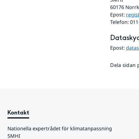
60176 Norr
Epost: 
regis
Telefon: 01
Datasky
Epost: 
data
Dela sidan 
Kontakt
Nationella expertrådet för klimatanpassning
SMHI 