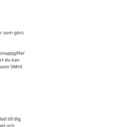
r som görs 
onuppgifter 
t du kan 
r som SMHI 
nan webbplats.
 till dig 
et och 