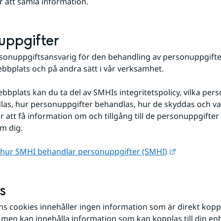
r att samla information.
uppgifter
sonuppgiftsansvarig för den behandling av personuppgifte
bbplats och på andra sätt i vår verksamhet.
bplats kan du ta del av SMHIs integritetspolicy, vilka pers
as, hur personuppgifter behandlas, hur de skyddas och var
r att få information om och tillgång till de personuppgifte
m dig.
Länk till an
hur SMHI behandlar personuppgifter (SMHI)
s
 cookies innehåller ingen information som är direkt kopplad
men kan innehålla information som kan kopplas till din enh