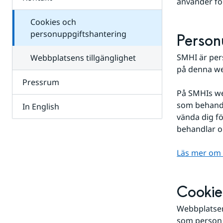
använder fö
Cookies och
personuppgiftshantering
Person
SMHI är per
Webbplatsens tillgänglighet
på denna we
Pressrum
På SMHIs web
som behandl
In English
vända dig fö
behandlar o
Läs mer om 
Cookie
Webbplatsens
som person 