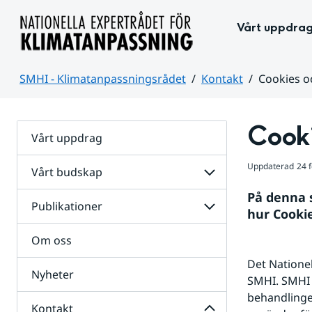
Hoppa till sidans innehåll
Vårt uppdra
SMHI - Klimatanpassningsrådet
Kontakt
Cookies o
Huvudinnehåll
Cooki
Vårt uppdrag
Uppdaterad
24 
Vårt budskap
Visa undersidor
På denna 
Publikationer
Visa undersidor
hur Cooki
Om oss
Det Nationel
Nyheter
SMHI. SMHI 
behandlingen
Dölj undersidor
Kontakt