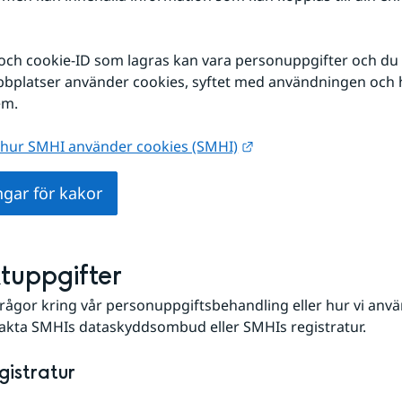
ch cookie-ID som lagras kan vara personuppgifter och du ha
bbplatser använder cookies, syftet med användningen och h
em.
Länk till annan webbp
hur SMHI använder cookies (SMHI)
ngar för kakor
tuppgifter
rågor kring vår personuppgiftsbehandling eller hur vi anvä
akta SMHIs dataskyddsombud eller SMHIs registratur.
gistratur