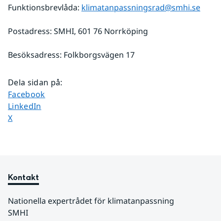
Funktionsbrevlåda: 
klimatanpassningsrad@smhi.se
Postadress: SMHI, 601 76 Norrköping
Besöksadress: Folkborgsvägen 17
Dela sidan på
:
Dela sidan på
Facebook
Dela sidan på
LinkedIn
Dela sidan på
X
Kontakt
Nationella expertrådet för klimatanpassning
SMHI 