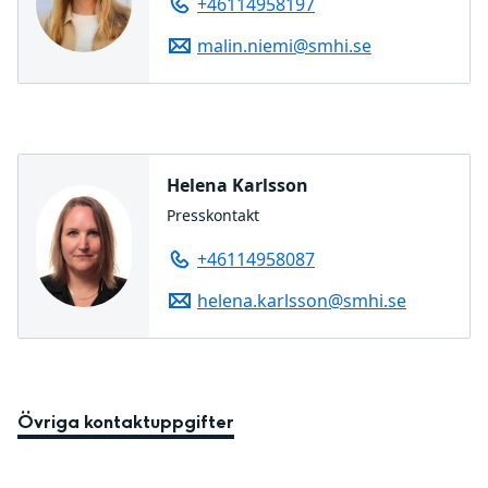
+46114958197
malin.niemi@smhi.se
Helena Karlsson
Presskontakt
+46114958087
helena.karlsson@smhi.se
Övriga kontaktuppgifter