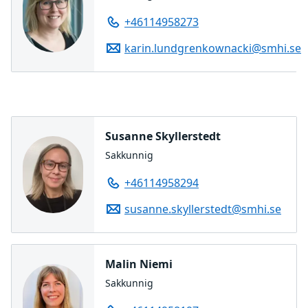
+46114958273
karin.lundgrenkownacki@smhi.se
Susanne Skyllerstedt
Sakkunnig
+46114958294
susanne.skyllerstedt@smhi.se
Malin Niemi
Sakkunnig