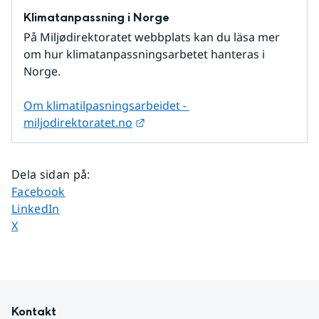
Klimatanpassning i Norge
På Miljødirektoratet webbplats kan du läsa mer 
om hur klimatanpassningsarbetet hanteras i 
Norge.
Om klimatilpasningsarbeidet - 
Länk till annan webbplats.
miljodirektoratet.no
Dela sidan på
:
Dela sidan på
Facebook
Dela sidan på
LinkedIn
Dela sidan på
X
Kontakt