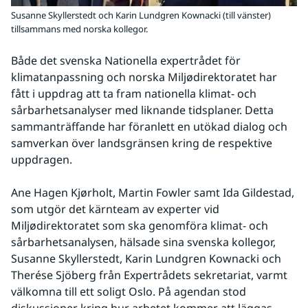
Susanne Skyllerstedt och Karin Lundgren Kownacki (till vänster)
tillsammans med norska kollegor.
Både det svenska Nationella expertrådet för 
klimatanpassning och norska Miljødirektoratet har 
fått i uppdrag att ta fram nationella klimat- och 
sårbarhetsanalyser med liknande tidsplaner. Detta 
sammanträffande har föranlett en utökad dialog och 
samverkan över landsgränsen kring de respektive 
uppdragen.
Ane Hagen Kjørholt, Martin Fowler samt Ida Gildestad, 
som utgör det kärnteam av experter vid 
Miljødirektoratet som ska genomföra klimat- och 
sårbarhetsanalysen, hälsade sina svenska kollegor, 
Susanne Skyllerstedt, Karin Lundgren Kownacki och 
Therése Sjöberg från Expertrådets sekretariat, varmt 
välkomna till ett soligt Oslo. På agendan stod 
diskussioner kring hur arbetet kommer att läggas 