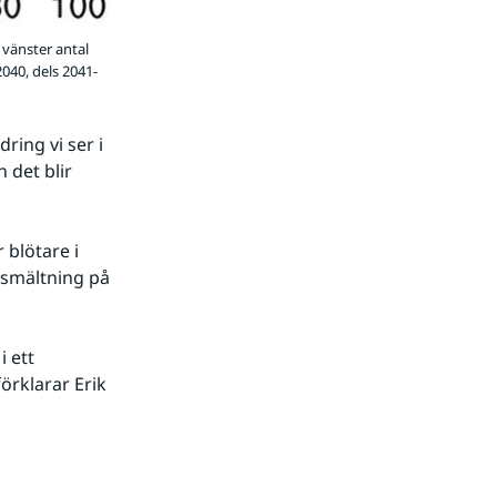
 vänster antal
2040, dels 2041-
ing vi ser i 
det blir 
blötare i 
smältning på 
 ett 
rklarar Erik 