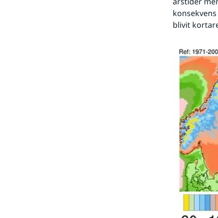
årstider me
konsekvens ä
blivit korta