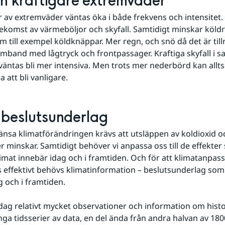
h kraftigare extremväder
av extremväder väntas öka i både frekvens och intensitet. Det
ekomst av värmeböljor och skyfall. Samtidigt minskar köldr
 till exempel köldknäppar. Mer regn, och snö då det är tillräc
samband med lågtryck och frontpassager. Kraftiga skyfall i
äntas bli mer intensiva. Men trots mer nederbörd kan allts
att bli vanligare.
t beslutsunderlag
änsa klimatförändringen krävs att utsläppen av koldioxid o
 minskar. Samtidigt behöver vi anpassa oss till de effekter 
imat innebär idag och i framtiden. Och för att klimatanpass
 effektivt behövs klimatinformation – beslutsunderlag som 
g och i framtiden.
idag relativt mycket observationer och information om histor
ga tidsserier av data, en del ända från andra halvan av 1800-