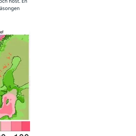
ch höst. En 
säsongen 