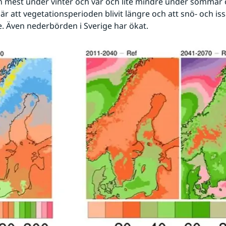
n mest under vinter och vår och lite mindre under sommar o
r att vegetationsperioden blivit längre och att snö- och is
re. Även nederbörden i Sverige har ökat.