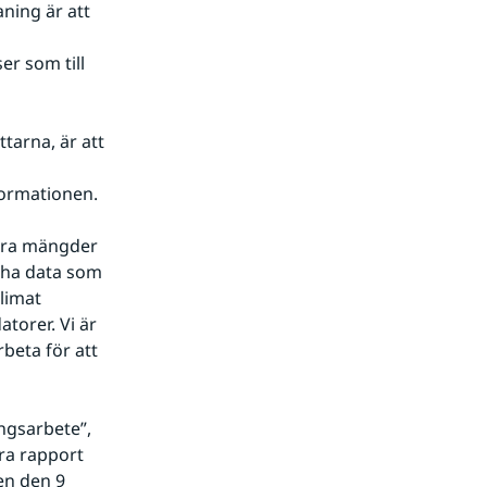
ing är att 
r som till 
arna, är att 
formationen.
ora mängder 
 ha data som 
imat 
orer. Vi är 
beta för att 
gsarbete”, 
ra rapport 
n den 9 