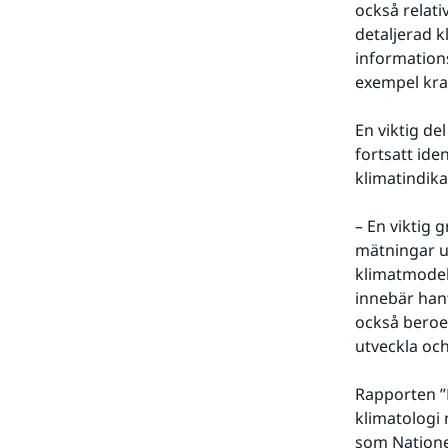
också relati
detaljerad kl
informations
exempel kraf
En viktig de
fortsatt iden
klimatindik
– En viktig 
mätningar un
klimatmodell
innebär hant
också beroen
utveckla och
Rapporten ”
klimatologi 
som Nationel