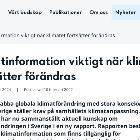
g
Vårt budskap
Publikationer
Om oss
Nyheter
rmation viktigt när klimatet fortsätter förändras
tinformation viktigt när kli
ätter förändras
li 2024
Publicerad
10 februari 2022
❘
abba globala klimatförändring med stora konsekv
erige ställer krav på samhällets klimatanpassning.
 har nu sammanställt aktuell kunskap om 
ndringen i Sverige i en ny rapport. Rapporten besk
klimatinformation som finns tillgänglig för 