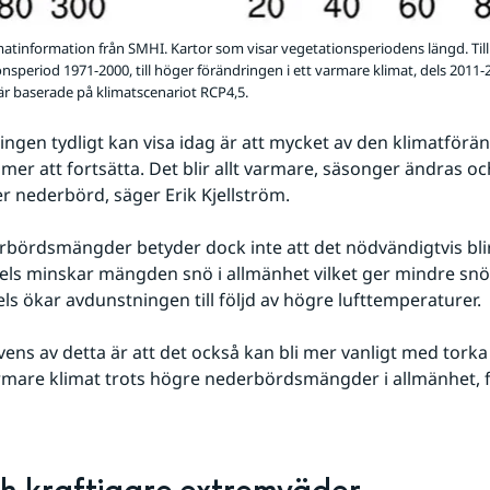
atinformation från SMHI. Kartor som visar vegetationsperiodens längd. Till
nsperiod 1971-2000, till höger förändringen i ett varmare klimat, dels 2011-
är baserade på klimatscenariot RCP4,5.
ingen tydligt kan visa idag är att mycket av den klimatförändr
er att fortsätta. Det blir allt varmare, säsonger ändras och 
r nederbörd, säger Erik Kjellström.
bördsmängder betyder dock inte att det nödvändigtvis blir 
Dels minskar mängden snö i allmänhet vilket ger mindre snö
ls ökar avdunstningen till följd av högre lufttemperaturer.
ens av detta är att det också kan bli mer vanligt med torka i
rmare klimat trots högre nederbördsmängder i allmänhet, fö