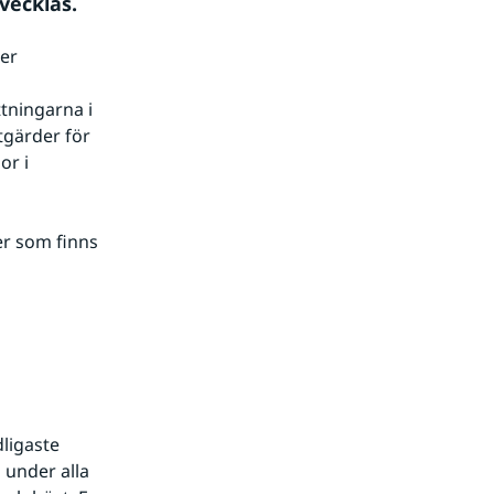
vecklas.
er 
 
tningarna i 
gärder för 
r i 
r som finns 
ligaste 
under alla 