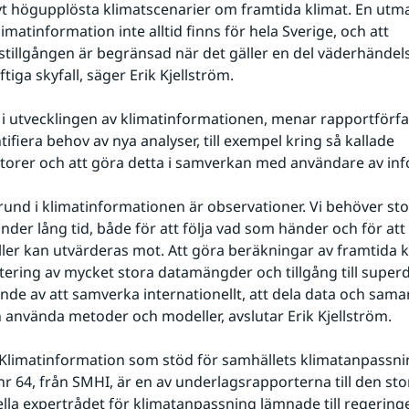
vt högupplösta klimatscenarier om framtida klimat. En utman
imatinformation inte alltid finns för hela Sverige, och att 
tillgången är begränsad när det gäller en del väderhändelse
tiga skyfall, säger Erik Kjellström.
l i utvecklingen av klimatinformationen, menar rapportförfatt
tifiera behov av nya analyser, till exempel kring så kallade 
atorer och att göra detta i samverkan med användare av in
grund i klimatinformationen är observationer. Vi behöver st
der lång tid, både för att följa vad som händer och för att
er kan utvärderas mot. Att göra beräkningar av framtida kl
ering av mycket stora datamängder och tillgång till superdat
de av att samverka internationellt, att dela data och samar
 använda metoder och modeller, avslutar Erik Kjellström.
Klimatinformation som stöd för samhällets klimatanpassnin
nr 64, från SMHI, är en av underlagsrapporterna till den sto
la expertrådet för klimatanpassning lämnade till regeringe