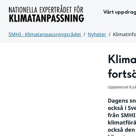
Hoppa till sidans innehåll
Vårt uppdra
SMHI - Klimatanpassningsrådet
Nyheter
Klimatinfo
Huvudinnehåll
Klima
forts
Uppdaterad
8 ju
Dagens sn
också i Sv
från SMHI
klimatförä
också den 