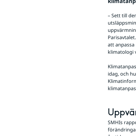
klimatanp
– Sett till 
utsläppsmins
uppvärmning 
Parisavtalet
att anpassa o
klimatologi
Klimatanpas
idag, och h
Klimatinfor
klimatanpas
Uppvär
SMHIs rappor
förändringa