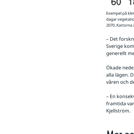
Exempel på klim
dagar vegetatio
2070. Kartorna 
– Det forskn
Sverige komm
generellt me
Ökade neder
alla lägen. 
våren och de
– En konsekv
framtida va
Kjellström.