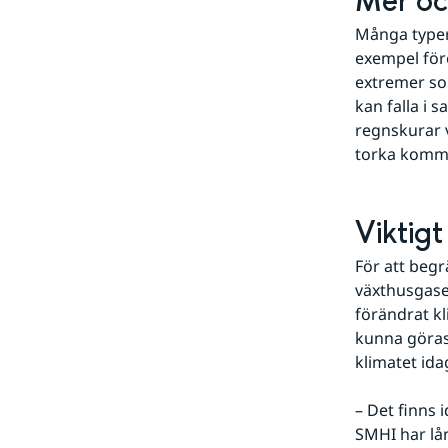
Mer oc
Många typer 
exempel för
extremer som
kan falla i 
regnskurar v
torka komma 
Viktig
För att begr
växthusgaser
förändrat kl
kunna göras
klimatet ida
– Det finns 
SMHI har lån