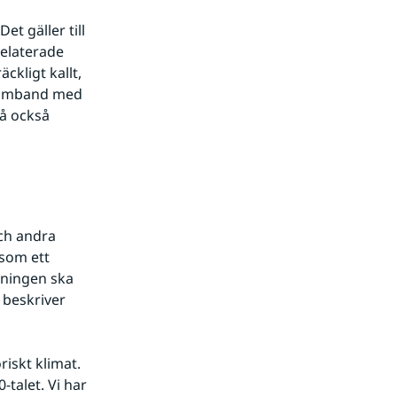
 gäller till 
elaterade 
kligt kallt, 
 samband med 
å också 
ch andra 
som ett 
ningen ska 
beskriver 
iskt klimat. 
talet. Vi har 