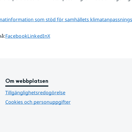
imatinformation som stöd för samhällets klimatanpassning
Dela sidan på
Dela sidan på
Dela sidan på
på
:
Facebook
LinkedIn
X
Om webbplatsen
Tillgänglighetsredogörelse
Cookies och personuppgifter