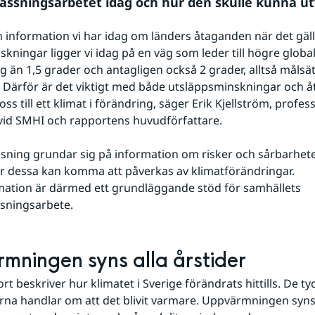
assningsarbetet idag och hur den skulle kunna ut
den information vi har idag om länders åtaganden när det gäll
kningar ligger vi idag på en väg som leder till högre global
än 1,5 grader och antagligen också 2 grader, alltså målsät
. Därför är det viktigt med både utsläppsminskningar och åt
ss till ett klimat i förändring, säger Erik Kjellström, professo
 vid SMHI och rapportens huvudförfattare.
sning grundar sig på information om risker och sårbarhete
ur dessa kan komma att påverkas av klimatförändringar. 
mation är därmed ett grundläggande stöd för samhällets 
sningsarbete.
mningen syns alla årstider
t beskriver hur klimatet i Sverige förändrats hittills. De tyd
rna handlar om att det blivit varmare. Uppvärmningen syns 